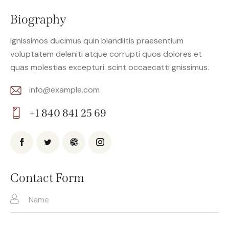
Biography
Ignissimos ducimus quin blandiitis praesentium
voluptatem deleniti atque corrupti quos dolores et
quas molestias excepturi. scint occaecatti gnissimus.
info@example.com
E-
+1 840 841 25 69
m
Ph
ail:
on
e:
Contact Form