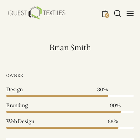
0
Brian Smith
OWNER
Design
80%
Branding
90%
Web Design
88%